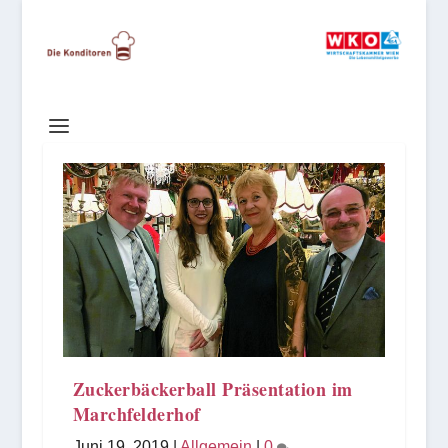
Zuckerbäckerball Präsentation im
Marchfelderhof
Juni 19, 2019
|
Allgemein
|
0