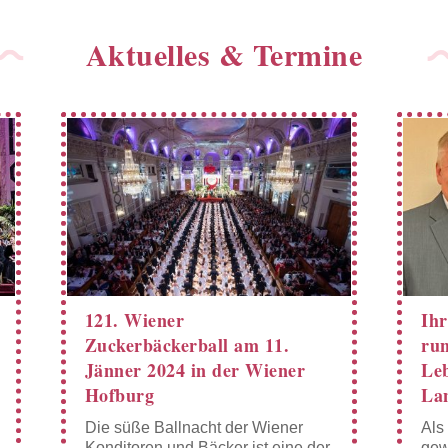
Aktuelles & Termine
121. Wiener
Ihr
Zuckerbäckerball am 11.
ru
Jänner 2024 in der Wiener
Leb
Hofburg
La
Die süße Ballnacht der Wiener
Als
Konditoren und Bäcker ist eine der
gew