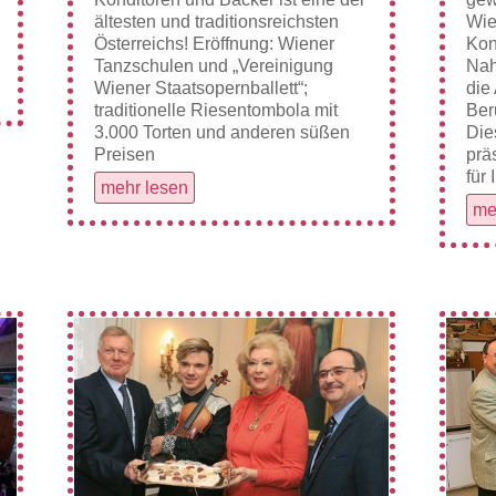
ältesten und traditionsreichsten
Wie
Österreichs! Eröffnung: Wiener
Kon
Tanzschulen und „Vereinigung
Nah
Wiener Staatsopernballett“;
die
traditionelle Riesentombola mit
Ber
3.000 Torten und anderen süßen
Die
Preisen
prä
für 
mehr lesen
me