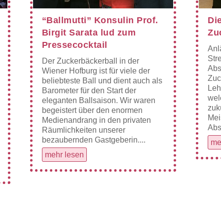
“Ballmutti” Konsulin Prof.
Di
Birgit Sarata lud zum
Zu
Pressecocktail
Anl
Stre
Der Zuckerbäckerball in der
Abs
Wiener Hofburg ist für viele der
Zuc
beliebteste Ball und dient auch als
Leh
Barometer für den Start der
wel
eleganten Ballsaison. Wir waren
zuk
begeistert über den enormen
Mei
Medienandrang in den privaten
Abs
Räumlichkeiten unserer
bezaubernden Gastgeberin....
me
mehr lesen